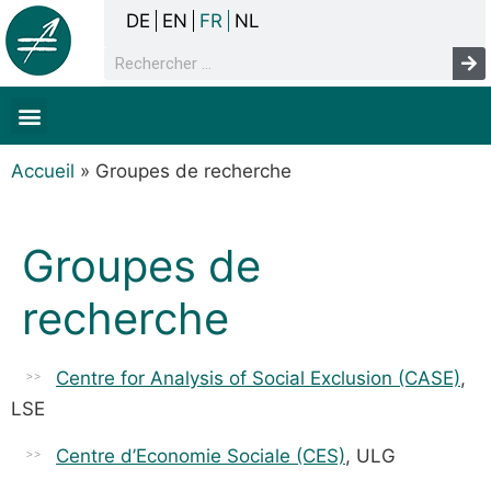
DE
EN
FR
NL
La concertation
Sans-abrisme
Droits de l’homme & pauvreté
Faits & chiffres
Accueil
»
Groupes de recherche
Groupes de
recherche
Centre for Analysis of Social Exclusion (CASE)
,
LSE
Centre d’Economie Sociale (CES)
, ULG