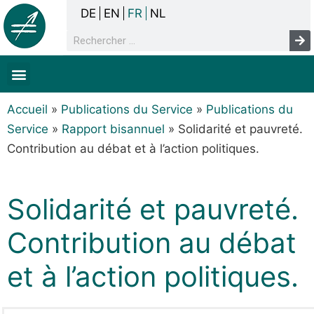
DE
EN
FR
NL
La concertation
Sans-abrisme
Droits de l’homme & pauvreté
Faits & chiffres
Accueil
»
Publications du Service
»
Publications du
Service
»
Rapport bisannuel
»
Solidarité et pauvreté.
Contribution au débat et à l’action politiques.
Solidarité et pauvreté.
Contribution au débat
et à l’action politiques.