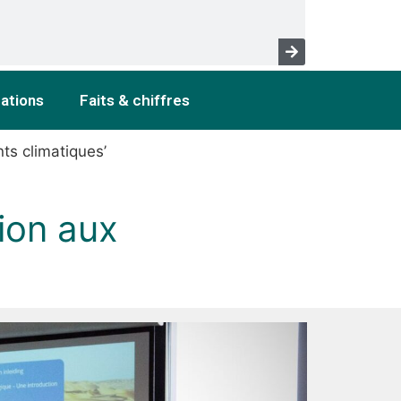
cations
Faits & chiffres
ts climatiques’
ion aux