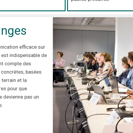
anges
ication efficace sur
 est indispensable de
ant compte des
s concrètes, basées
terrain et la
res pour que
e devienne pas un
s.