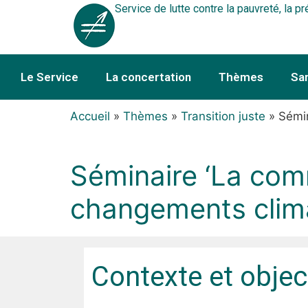
Service de lutte contre la pauvreté, la pr
Le Service
La concertation
Thèmes
Sa
Accueil
»
Thèmes
»
Transition juste
»
Sémin
Séminaire ‘La com
changements clima
Contexte et objec