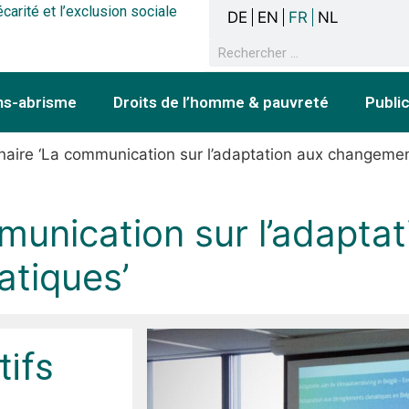
écarité et l’exclusion sociale
DE
EN
FR
NL
ns-abrisme
Droits de l’homme & pauvreté
Publi
aire ‘La communication sur l’adaptation aux changemen
munication sur l’adaptat
tiques’
tifs