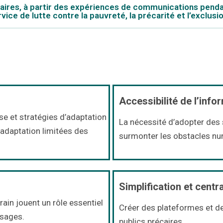
ires, à partir des expériences de communications penda
ce de lutte contre la pauvreté, la précarité et l’exclusio
Accessibilité de l’info
se et stratégies d’adaptation
La nécessité d’adopter des s
’adaptation limitées des
surmonter les obstacles num
Simplification et centr
rain jouent un rôle essentiel
Créer des plateformes et d
ssages.
publics précaires.