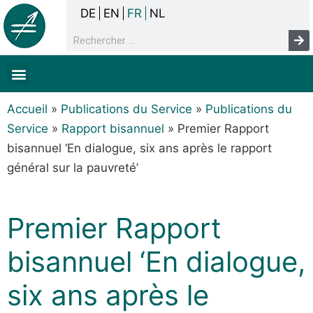
DE
EN
FR
NL
La concertation
Sans-abrisme
Droits de l’homme & pauvreté
Faits & chiffres
Accueil
»
Publications du Service
»
Publications du
Service
»
Rapport bisannuel
»
Premier Rapport
bisannuel ‘En dialogue, six ans après le rapport
général sur la pauvreté’
Premier Rapport
bisannuel ‘En dialogue,
six ans après le