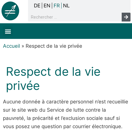
DE
EN
FR
NL
La concertation
Sans-abrisme
Droits de l’homme & pauvreté
Faits & chiffres
Accueil
»
Respect de la vie privée
Respect de la vie
privée
Aucune donnée à caractère personnel n’est recueillie
sur le site web du Service de lutte contre la
pauvreté, la précarité et l’exclusion sociale sauf si
vous posez une question par courrier électronique.