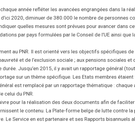
haque année refléter les avancées engrangées dans la réali
, d’ici 2020, diminuer de 380.000 le nombre de personnes c
ndiquer quelles mesures sont prévues pour avancer dans cett
tions par pays formulées par le Conseil de l’UE ainsi que l
ment au PNR. Il est orienté vers les objectifs spécifiques d
 pauvreté et de l’exclusion sociale ; aux pensions sociales et
e durée. Jusqu’en 2015, il y avait un rapportage général (to
ortage sur un thème spécifique. Les Etats membres étaien
énéral est remplacé par un rapportage thématique : chaque a
de celui du PNR.
suivre pour la réalisation des deux documents afin de facili
urnissent le contenu. La Plate-forme belge de lutte contre la
e. Le Service en est partenaire et ses Rapports bisannuels a