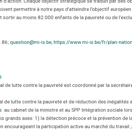
n d’action. Chaque objectif stratégique se traduit par des obj
ivent permettre à notre pays d’atteindre l’objectif européen
aut sortir au moins 82.000 enfants de la pauvreté ou de l’excl
5.86;
question@mi-is.be
,
https://www.mi-is.be/fr/plan-nation
é
l de lutte contre la pauvreté est coordonné par la secrétaire
l de lutte contre la pauvreté et de réduction des inégalités 
s
au cabinet de la ministre et au SPP Intégration sociale lors
ois grands axes: 1) la détection précoce et la prévention de 
 en encourageant la participation active au marché du travail ;