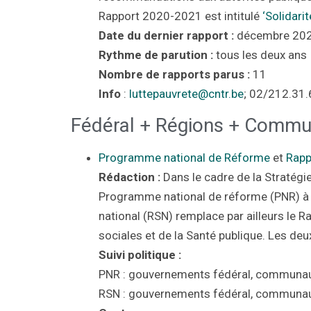
Rapport 2020-2021 est intitulé
‘Solidarit
Date du dernier rapport :
décembre 20
Rythme de parution :
tous les deux ans
Nombre de rapports parus :
11
Info
:
luttepauvrete@cntr.be
; 02/212.31.
Fédéral + Régions + Comm
Programme national de Réforme
et
Rapp
Rédaction :
Dans le cadre de la Stratégi
Programme national de réforme (PNR) à l
national (RSN) remplace par ailleurs le Ra
sociales et de la Santé publique. Les d
Suivi politique :
PNR : gouvernements fédéral, communau
RSN : gouvernements fédéral, communau