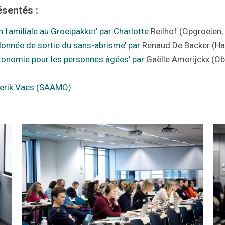
ésentés :
on familiale au Groeipakket’ par Charlotte
Reilhof (Opgroeien
rdonnée de sortie du sans-abrisme’ par
Renaud De Backer (Hau
utonomie pour les personnes âgées’ par
Gaëlle Amerijckx (Ob
ederik Vaes (SAAMO)