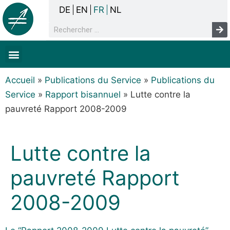
DE
EN
FR
NL
La concertation
Sans-abrisme
Droits de l’homme & pauvreté
Faits & chiffres
Accueil
»
Publications du Service
»
Publications du
Service
»
Rapport bisannuel
»
Lutte contre la
pauvreté Rapport 2008-2009
Lutte contre la
pauvreté Rapport
2008-2009