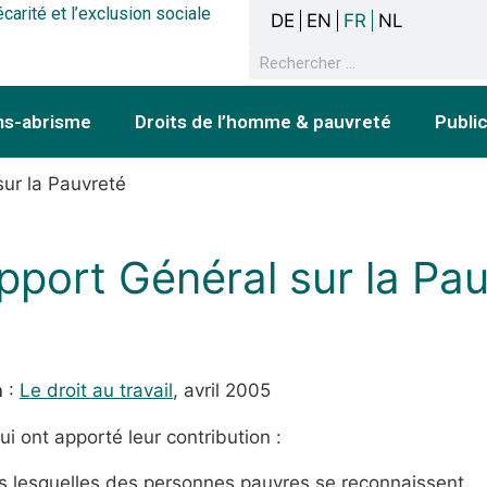
écarité et l’exclusion sociale
DE
EN
FR
NL
ns-abrisme
Droits de l’homme & pauvreté
Publi
sur la Pauvreté
pport Général sur la Pa
n
:
Le droit au travail
, avril 2005
ui ont apporté leur contribution :
s lesquelles des personnes pauvres se reconnaissent