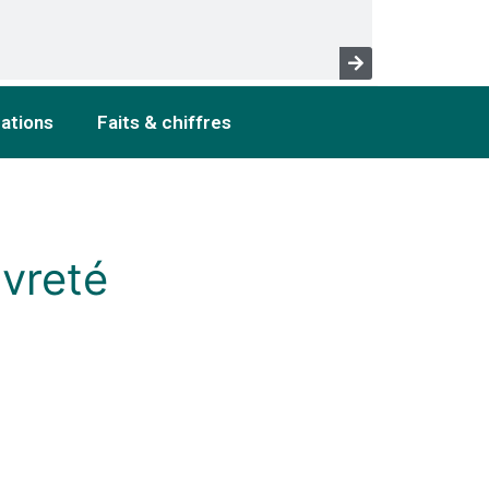
cations
Faits & chiffres
uvreté