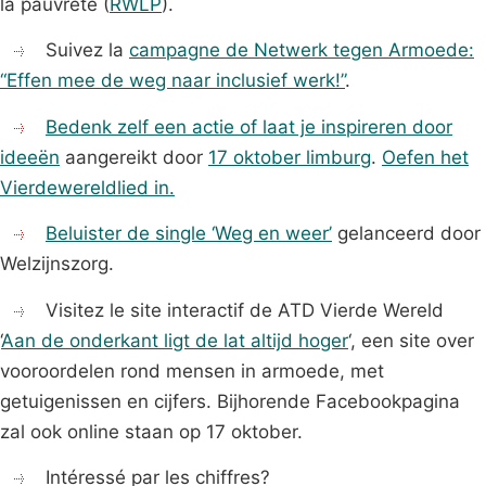
la pauvreté (
RWLP
).
Suivez la
campagne de Netwerk tegen Armoede:
“Effen mee de weg naar inclusief werk!”
.
Bedenk zelf een actie of laat je inspireren door
ideeën
aangereikt door
17 oktober limburg
.
Oefen het
Vierdewereldlied in.
Beluister de single ‘Weg en weer’
gelanceerd door
Welzijnszorg.
Visitez le site interactif de ATD Vierde Wereld
‘
Aan de onderkant ligt de lat altijd hoger
‘, een site over
vooroordelen rond mensen in armoede, met
getuigenissen en cijfers. Bijhorende Facebookpagina
zal ook online staan op 17 oktober.
Intéressé par les chiffres?