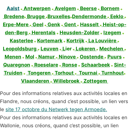
Aalst
Antwerpen
Avel
g
em
Beerse
Bornem
Bredene
Brugge
Bruxelles
Dendermonde
Eeklo
Erpe-Mere
Geel
Genk
Gent
Hasselt
Heist-op-
den-Berg
Herentals
Heusden-Zolder
Izegem
Kasterlee
Kortemark
Kortrijk
La Louvière
Leopoldsburg
Leuven
L
ier
Lokeren
Mechelen
Menen
Mol
Namur
Ninove
Oostende
Puurs
Quaregnon
Roeselare
Ronse
Schaarbeek
Sint-
Truiden
Tongeren
Torhout
T
ournai
Turnhout
Vlaanderen
Willebroek
Zottegem
Pour des informations relatives aux activités locales en
Flandre, nous créons, quand c’est possible, un lien vers
le
site 17 octobre du Netwerk tegen Armoede.
Pour des informations relatives aux activités locales en
Wallonie, nous créons, quand c’est possible, un lien