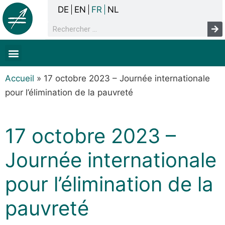
DE
EN
FR
NL
La concertation
Sans-abrisme
Droits de l’homme & pauvreté
Faits & chiffres
Accueil
»
17 octobre 2023 – Journée internationale
pour l’élimination de la pauvreté
17 octobre 2023 –
Journée internationale
pour l’élimination de la
pauvreté