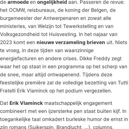
de
armoede
en
ongelijkheid
aan. Passeren de revue:
het OCMW, reisbureaus, de koning der Belgen, de
burgemeester der Antwerpenaren en zowat alle
ministeries, van Welzijn tot Tewerkstelling en van
Volksgezondheid tot Huisvesting. In het najaar van
2023 komt een
nieuwe verzameling brieven
uit. Niets
te vroeg, in deze tijden van waanzinnige
energiefacturen en andere crises. Dikke Freddy zegt
waar het op staat in een programma op het scherp van
de snee, maar altijd ontwapenend. Tijdens deze
feestelijke première zal de volledige bezetting van Tutti
Fratelli Erik Vlaminck op het podium vergezellen.
Dat
Erik Vlaminck
maatschappelijk engagement
combineert met een ijzersterke pen staat buiten kijf. In
toegankelijke taal omkadert burleske humor de ernst in
zijn romans (Suikerspin, Brandlucht, …), columns,