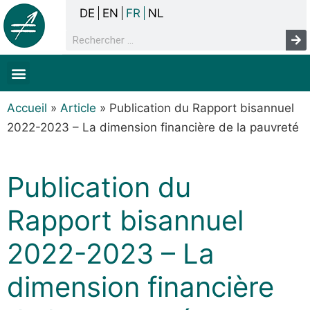
DE
EN
FR
NL
La concertation
Sans-abrisme
Droits de l’homme & pauvreté
Faits & chiffres
Accueil
»
Article
»
Publication du Rapport bisannuel
2022-2023 – La dimension financière de la pauvreté
Publication du
Rapport bisannuel
2022-2023 – La
dimension financière