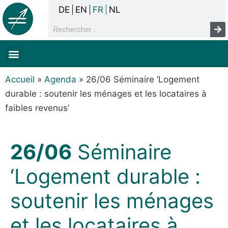
DE
EN
FR
NL
La concertation
Sans-abrisme
Droits de l’homme & pauvreté
Faits & chiffres
Accueil
»
Agenda
»
26/06 Séminaire ‘Logement
durable : soutenir les ménages et les locataires à
faibles revenus’
26/06
Séminaire
‘Logement durable :
soutenir les ménages
et les locataires à