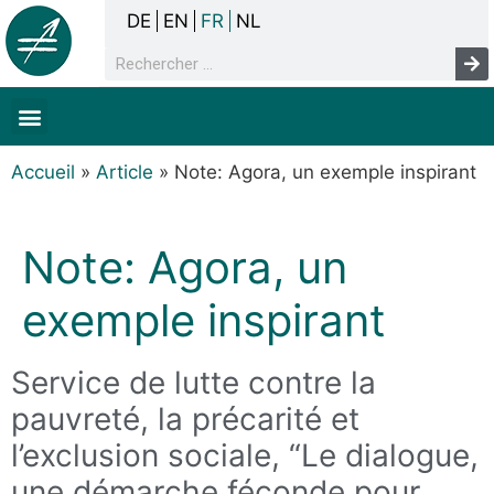
DE
EN
FR
NL
La concertation
Sans-abrisme
Droits de l’homme & pauvreté
Faits & chiffres
Accueil
»
Article
»
Note: Agora, un exemple inspirant
Note: Agora, un
exemple inspirant
Service de lutte contre la
pauvreté, la précarité et
l’exclusion sociale, “Le dialogue,
une démarche féconde pour