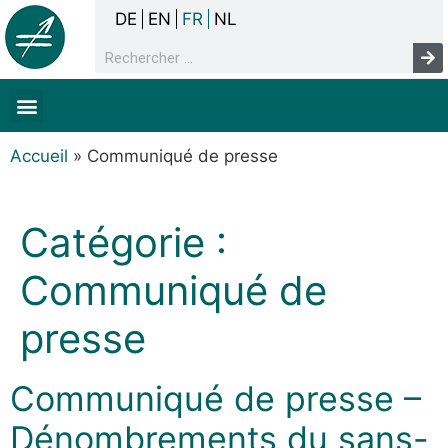
DE
EN
FR
NL
La concertation
Sans-abrisme
Droits de l’homme & pauvreté
Faits & chiffres
Accueil
»
Communiqué de presse
Catégorie :
Communiqué de
presse
Communiqué de presse –
Dénombrements du sans-