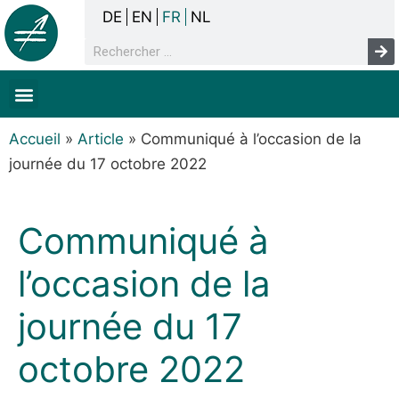
DE
EN
FR
NL
La concertation
Sans-abrisme
Droits de l’homme & pauvreté
Faits & chiffres
Accueil
»
Article
»
Communiqué à l’occasion de la
journée du 17 octobre 2022
Communiqué à
l’occasion de la
journée du 17
octobre 2022