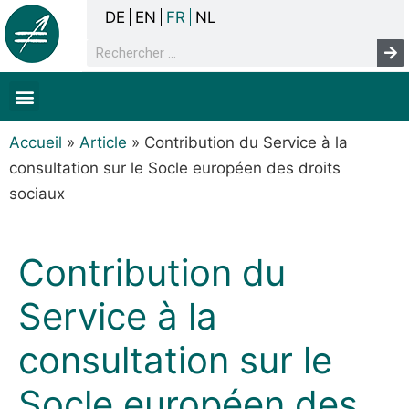
DE
EN
FR
NL
La concertation
Sans-abrisme
Droits de l’homme & pauvreté
Faits & chiffres
Accueil
»
Article
»
Contribution du Service à la
consultation sur le Socle européen des droits
sociaux
Contribution du
Service à la
consultation sur le
Socle européen des