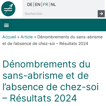
DE
EN
FR
NL
La concertation
Sans-abrisme
Droits de l’homme & pauvreté
Faits & chiffres
Accueil
»
Article
»
Dénombrements du sans-abrisme
et de l’absence de chez-soi – Résultats 2024
Dénombrements du
sans-abrisme et de
l’absence de chez-soi
– Résultats 2024