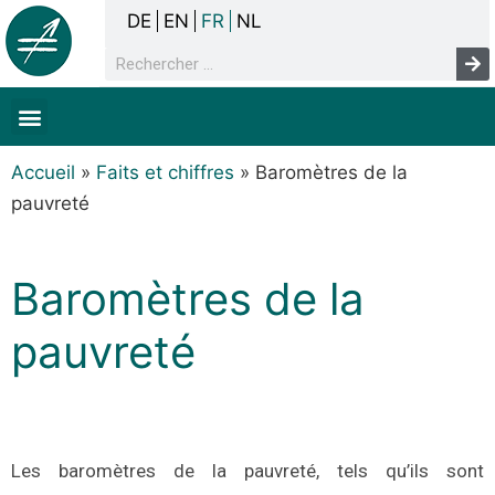
DE
EN
FR
NL
La concertation
Sans-abrisme
Droits de l’homme & pauvreté
Faits & chiffres
Accueil
»
Faits et chiffres
»
Baromètres de la
pauvreté
Baromètres de la
pauvreté
Les baromètres de la pauvreté, tels qu’ils sont