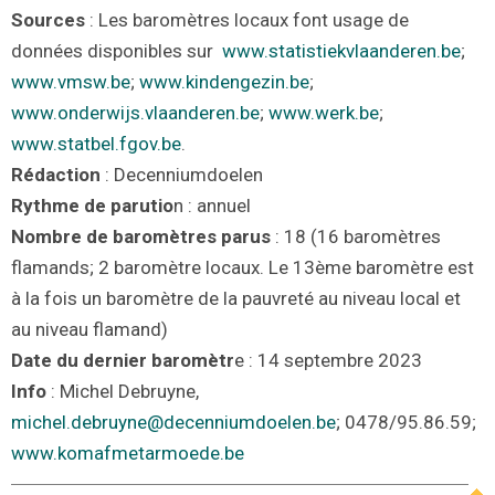
Sources
: Les baromètres locaux font usage de
données disponibles sur
www.statistiekvlaanderen.be
;
www.vmsw.be
;
www.kindengezin.be
;
www.onderwijs.vlaanderen.be
;
www.werk.be
;
www.statbel.fgov.be
.
Rédaction
: Decenniumdoelen
Rythme de parutio
n : annuel
Nombre de baromètres parus
: 18 (16 baromètres
flamands; 2 baromètre locaux. Le 13ème baromètre est
à la fois un baromètre de la pauvreté au niveau local et
au niveau flamand)
Date du dernier baromètr
e : 14 septembre 2023
Info
: Michel Debruyne,
michel.debruyne@decenniumdoelen.be
; 0478/95
.
86
.
59;
www.komafmetarmoede.be