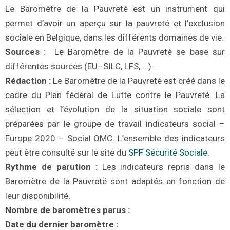
Le Baromètre de la Pauvreté est un instrument qui
permet d’avoir un aperçu sur la pauvreté et l’exclusion
sociale en Belgique, dans les différents domaines de vie.
Sources :
Le Baromètre de la Pauvreté se base sur
différentes sources (EU
–
SILC, LFS, .
.
.).
Rédaction :
Le Baromètre de la
P
auvreté est cr
éé
dans le
cadre du Plan fédéral de
L
utte contre le
P
auvreté. La
s
é
lection et l’évolution de la situation sociale sont
prépar
ées
par le groupe de travail indicateurs social –
Europe 2020 – Social OMC. L’ensemble des indicateurs
peut être consulté sur le site du
SPF Sécurité Sociale
.
Rythme de parution :
Les indicateurs repris dans le
B
aromètre de la
P
auvreté sont adaptés en fonction de
leur disponibilité.
Nombre de baromètres parus
:
Date du dernier baromètre
: