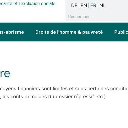
écarité et l’exclusion sociale
DE
EN
FR
NL
ns-abrisme
Droits de l’homme & pauvreté
Publi
re
 moyens financiers sont limités et sous certaines conditi
, les coûts de copies du dossier répressif etc.).