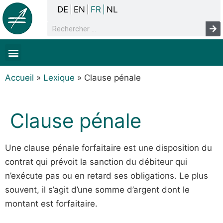
DE
EN
FR
NL
La concertation
Sans-abrisme
Droits de l’homme & pauvreté
Faits & chiffres
Accueil
»
Lexique
»
Clause pénale
Clause pénale
Une clause pénale forfaitaire est une disposition du
contrat qui prévoit la sanction du débiteur qui
n’exécute pas ou en retard ses obligations. Le plus
souvent, il s’agit d’une somme d’argent dont le
montant est forfaitaire.