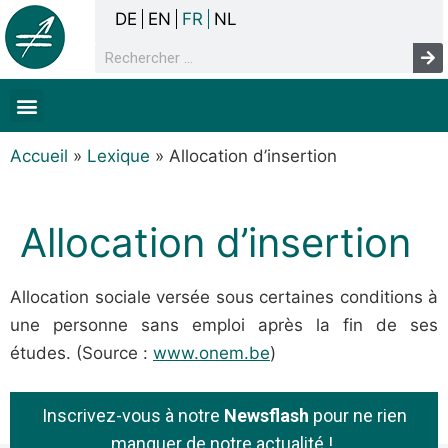
DE
EN
FR
NL
La concertation
Sans-abrisme
Droits de l’homme & pauvreté
Faits & chiffres
Accueil
»
Lexique
»
Allocation d’insertion
Allocation d’insertion
A
llocation sociale versée sous certaines conditions à
une personne sans emploi après la fin de ses
études. (Source :
www.onem.be
)
Inscrivez-vous à notre
Newsflash
pour ne rien
manquer de notre actualité !