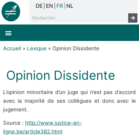
DE
EN
FR
NL
La concertation
Sans-abrisme
Droits de l’homme & pauvreté
Faits & chiffres
Accueil
»
Lexique
»
Opinion Dissidente
Opinion Dissidente
L’opinion minoritaire d’un juge qui n’est pas d’accord
avec la majorité de ses collègues et donc avec le
jugement.
Source :
http://www.justice-en-
ligne.be/article382.html