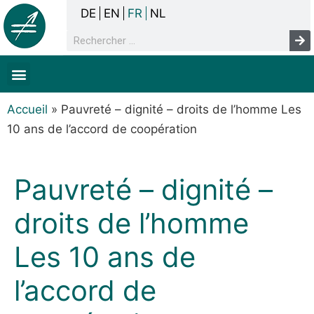
DE
EN
FR
NL
La concertation
Sans-abrisme
Droits de l’homme & pauvreté
Faits & chiffres
Accueil
»
Pauvreté – dignité – droits de l’homme Les
10 ans de l’accord de coopération
Pauvreté – dignité –
droits de l’homme
Les 10 ans de
l’accord de