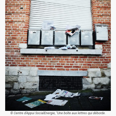
© Centre d'Appui SocialEnergie, "Une boîte aux lettres qui déborde.