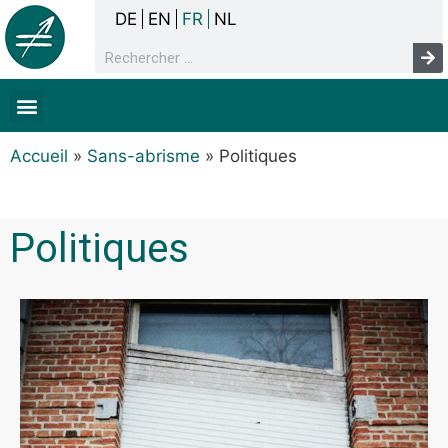
DE
EN
FR
NL
La concertation
Sans-abrisme
Droits de l’homme & pauvreté
Faits & chiffres
Accueil
»
Sans-abrisme
»
Politiques
Politiques