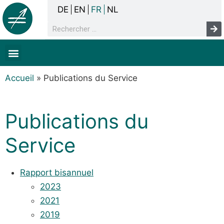
DE
EN
FR
NL
La concertation
Sans-abrisme
Droits de l’homme & pauvreté
Faits & chiffres
Accueil
»
Publications du Service
Publications du
Service
Rapport bisannuel
2023
2021
2019