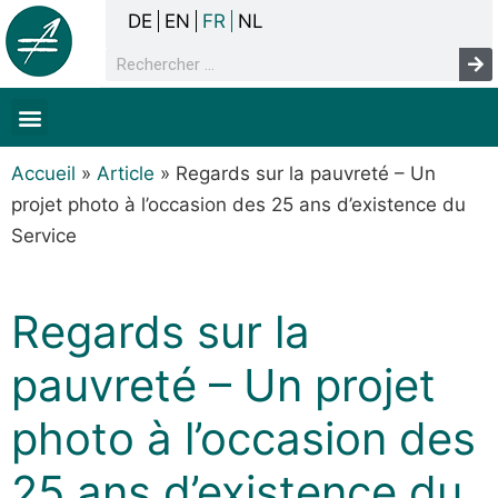
DE
EN
FR
NL
La concertation
Sans-abrisme
Droits de l’homme & pauvreté
Faits & chiffres
Accueil
»
Article
»
Regards sur la pauvreté – Un
projet photo à l’occasion des 25 ans d’existence du
Service
Regards sur la
pauvreté – Un projet
photo à l’occasion des
25 ans d’existence du