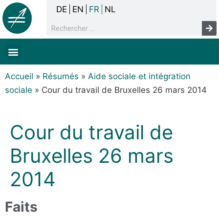
DE
EN
FR
NL
La concertation
Sans-abrisme
Droits de l’homme & pauvreté
Faits & chiffres
Accueil
»
Résumés
»
Aide sociale et intégration
sociale
»
Cour du travail de Bruxelles 26 mars 2014
Cour du travail de
Bruxelles 26 mars
2014
Faits