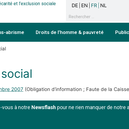
écarité et l’exclusion sociale
DE
EN
FR
NL
ns-abrisme
Droits de l’homme & pauvreté
Publi
ial
 social
embre 2007
(Obligation d’information ; Faute de la Caisse 
z-vous à notre
Newsflash
pour ne rien manquer de notre a