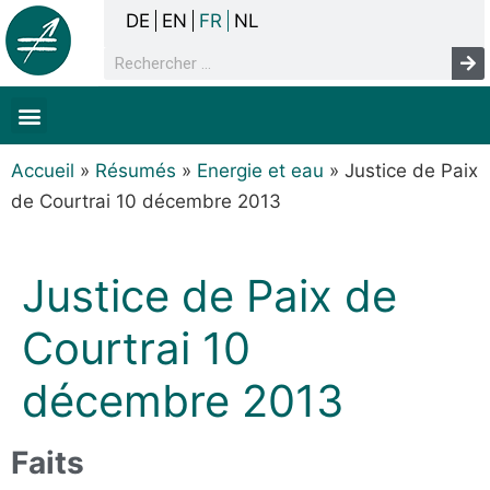
DE
EN
FR
NL
La concertation
Sans-abrisme
Droits de l’homme & pauvreté
Faits & chiffres
Accueil
»
Résumés
»
Energie et eau
»
Justice de Paix
de Courtrai 10 décembre 2013
Justice de Paix de
Courtrai 10
décembre 2013
Faits