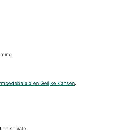
rming.
Armoedebeleid en Gelijke Kansen
.
tion sociale.