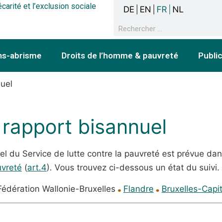
écarité et l’exclusion sociale
DE
EN
FR
NL
ns-abrisme
Droits de l’homme & pauvreté
Publi
uel
 rapport bisannuel
l du Service de lutte contre la pauvreté est prévue dans
uvreté
(
art.4
). Vous trouvez ci-dessous un état du suivi.
édération Wallonie-Bruxelles
Flandre
Bruxelles-Capi