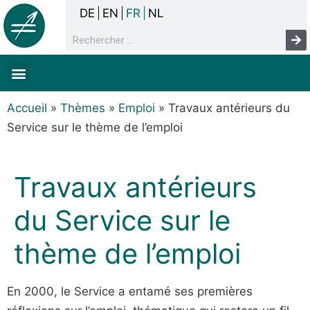
DE
EN
FR
NL
La concertation
Sans-abrisme
Droits de l’homme & pauvreté
Faits & chiffres
Accueil
»
Thèmes
»
Emploi
»
Travaux antérieurs du
Service sur le thème de l’emploi
Travaux antérieurs
du Service sur le
thème de l’emploi
En 2000, le Service a entamé ses premières