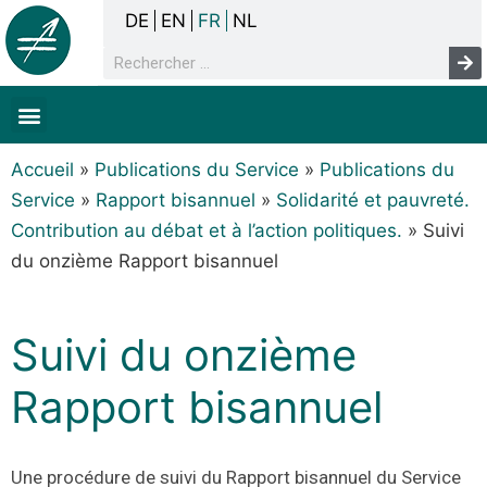
DE
EN
FR
NL
La concertation
Sans-abrisme
Droits de l’homme & pauvreté
Faits & chiffres
Accueil
»
Publications du Service
»
Publications du
Service
»
Rapport bisannuel
»
Solidarité et pauvreté.
Contribution au débat et à l’action politiques.
»
Suivi
du onzième Rapport bisannuel
Suivi du onzième
Rapport bisannuel
Une procédure de suivi du Rapport bisannuel du Service