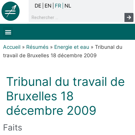
DE
EN
FR
NL
La concertation
Sans-abrisme
Droits de l’homme & pauvreté
Faits & chiffres
Accueil
»
Résumés
»
Energie et eau
»
Tribunal du
travail de Bruxelles 18 décembre 2009
Tribunal du travail de
Bruxelles 18
décembre 2009
Faits