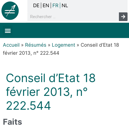
DE
EN
FR
NL
La concertation
Sans-abrisme
Droits de l’homme & pauvreté
Faits & chiffres
Accueil
»
Résumés
»
Logement
»
Conseil d’Etat 18
février 2013, n° 222.544
Conseil d’Etat 18
février 2013, n°
222.544
Faits