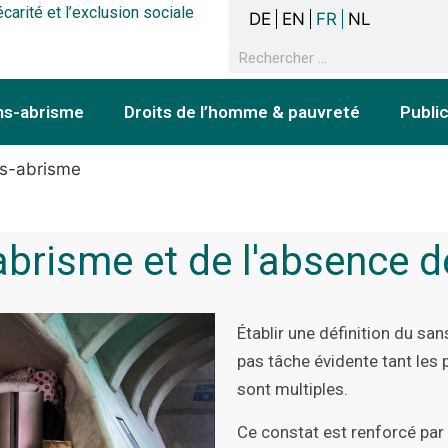
écarité et l’exclusion sociale
DE
EN
FR
NL
ns-abrisme
Droits de l’homme & pauvreté
Publi
ns-abrisme
abrisme et de l'absence d
Établir une définition du sa
pas tâche évidente tant les 
sont multiples.
Ce constat est renforcé par 