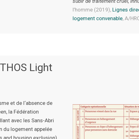
subir de traitement cruel, in
l’homme (2019),
Lignes direc
logement convenable
, A/HR
ETHOS Light
isme et de l‘absence de
en, la Fédération
lant avec les Sans-Abri
on du logement appelée
and housing exclusion).