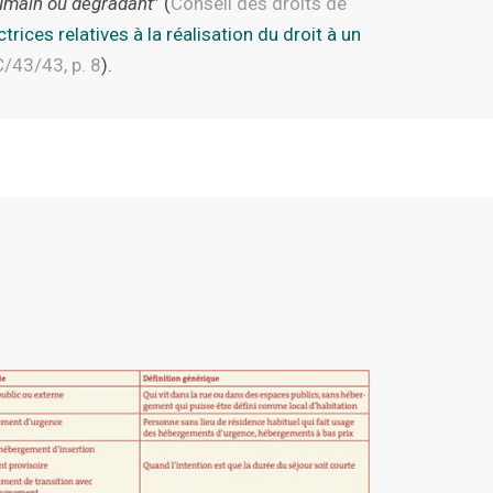
humain ou dégradant
” (
Conseil des droits de
trices relatives à la réalisation du droit à un
C/43/43, p. 8
).