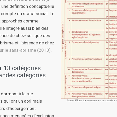
une définition conceptuelle
n compte du statut social. Le
ont approchés comme
le intègre aussi bien des
sence de chez-soi, que des
abrisme et l’absence de chez-
r le sans-abrisme (2010),
r 13 catégories
randes catégories
 dormant à la rue
 qui ont un abri mais
Source : Fédération européenne d’associations n
oyers d’hébergement
onnes menacées d’exclusion