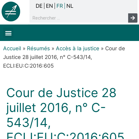
DE
EN
FR
NL
La concertation
Sans-abrisme
Droits de l’homme & pauvreté
Faits & chiffres
Accueil
»
Résumés
»
Accès à la justice
»
Cour de
Justice 28 juillet 2016, n° C-543/14,
ECLI:EU:C:2016:605
Cour de Justice 28
juillet 2016, n° C-
543/14,
ECLI:EU:C:2016:605