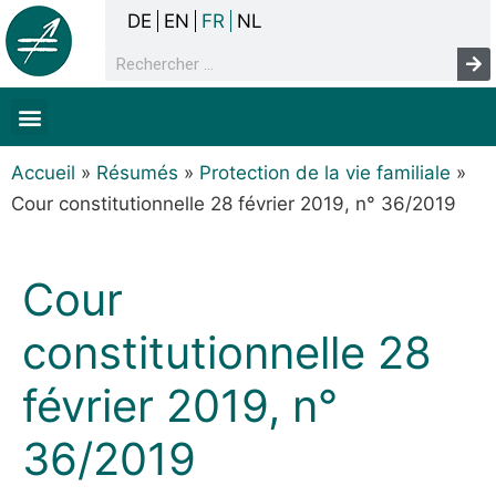
DE
EN
FR
NL
La concertation
Sans-abrisme
Droits de l’homme & pauvreté
Faits & chiffres
Accueil
»
Résumés
»
Protection de la vie familiale
»
Cour constitutionnelle 28 février 2019, n° 36/2019
Cour
constitutionnelle 28
février 2019, n°
36/2019