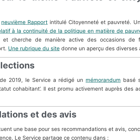
n
neuvième Rapport
intitulé Citoyenneté et pauvreté. U
latif à la continuité de la politique en matière de pauvr
 et cherche de manière active des occasions de fai
rt.
Une rubrique du site
donne un aperçu des diverses ac
lections
s de 2019, le Service a rédigé un
mémorandum
basé s
ut cohabitant’. Il est promu activement auprès des ac
tions et des avis
tuent une base pour ses recommandations et avis, conc
tence. Le Service partage ce contenu dans :