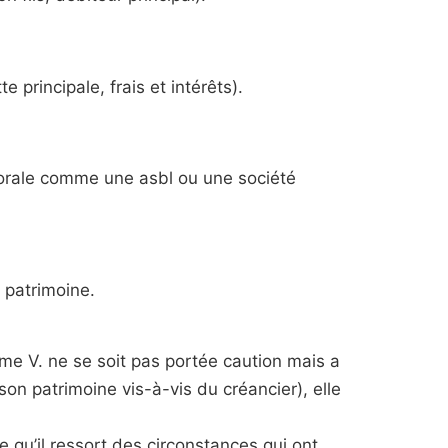
 principale, frais et intérêts).
morale comme une asbl ou une société
 patrimoine.
ame V. ne se soit pas portée caution mais a
on patrimoine vis-à-vis du créancier), elle
me qu’il ressort des circonstances qui ont