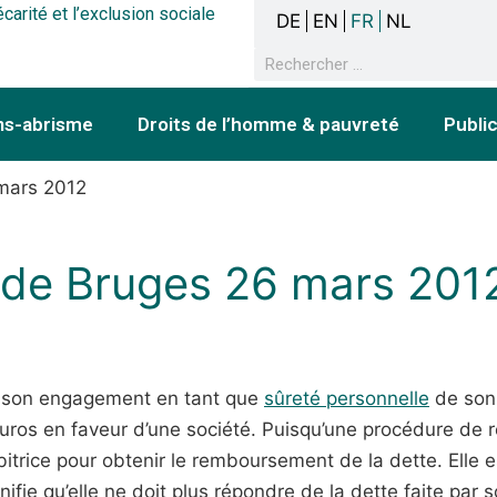
écarité et l’exclusion sociale
DE
EN
FR
NL
ns-abrisme
Droits de l’homme & pauvreté
Publi
 mars 2012
l de Bruges 26 mars 201
 son engagement en tant que
sûreté personnelle
de son f
os en faveur d’une société. Puisqu’une procédure de rè
itrice pour obtenir le remboursement de la dette. Elle 
fie qu’elle ne doit plus répondre de la dette faite par son