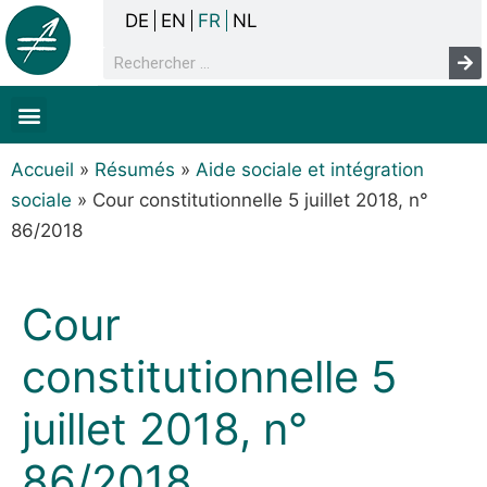
DE
EN
FR
NL
La concertation
Sans-abrisme
Droits de l’homme & pauvreté
Faits & chiffres
Accueil
»
Résumés
»
Aide sociale et intégration
sociale
»
Cour constitutionnelle 5 juillet 2018, n°
86/2018
Cour
constitutionnelle 5
juillet 2018, n°
86/2018